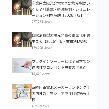
産業用太陽光発電の固定資産税はい
くら？計算式・軽減特例・シミュレ
ーション例を解説【2026年版】
277,234 views
自家消費型太陽光発電の電気代削減
早見表【2026年版・業種別kW別】
179,228 views
プラグインソーラーとは？日本での
違法性やコンセント設置の注意点
14,670 views
系統用蓄電池メーカーランキング！
国内外の世界シェアや注目銘柄も比
較
4,750 views