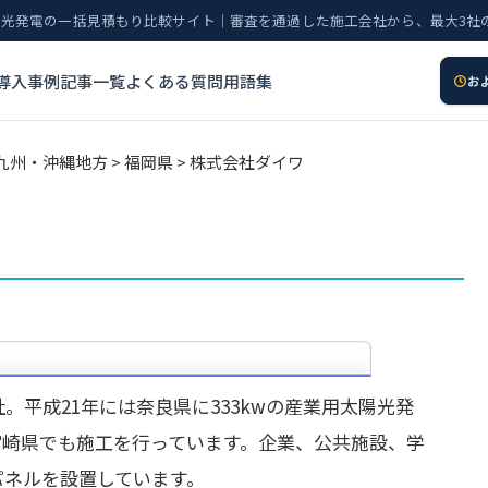
太陽光発電の一括見積もり比較サイト｜審査を通過した施工会社から、最大3社
導入事例
記事一覧
よくある質問
用語集
お
九州・沖縄地方
>
福岡県
> 株式会社ダイワ
平成21年には奈良県に333kwの産業用太陽光発
宮崎県でも施工を行っています。企業、公共施設、学
パネルを設置しています。