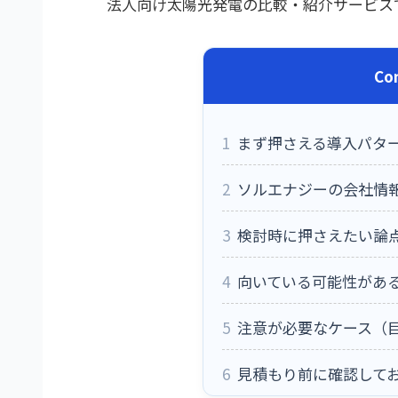
法人向け太陽光発電の比較・紹介サービス
Co
1
まず押さえる導入パタ
2
ソルエナジーの会社情
3
検討時に押さえたい論
4
向いている可能性があ
5
注意が必要なケース（
6
見積もり前に確認して