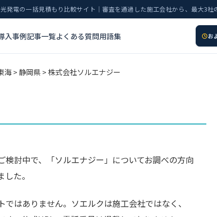
太陽光発電の一括見積もり比較サイト｜審査を通過した施工会社から、最大3社
導入事例
記事一覧
よくある質問
用語集
お
東海
>
静岡県
> 株式会社ソルエナジー
ご検討中で、「ソルエナジー」についてお調べの方向
ました。
トではありません。ソエルクは施工会社ではなく、