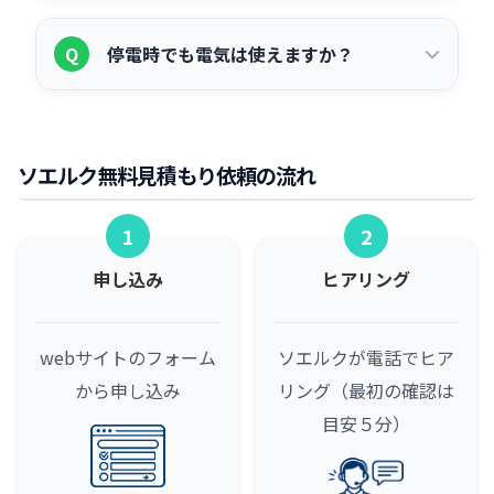
率が向上し電気代削減効果が高まりま
パワーコンディショナー（パワコン）
A
す。②停電時の非常用電源として機能
Q
停電時でも電気は使えますか？
は、太陽光パネルが発電した直流電力
し、BCP対策になります。③デマンドコ
を、工場・倉庫などで使用できる交流電
ントロール（最大電力の抑制）に活用す
自立運転機能を持つシステムであれば、
A
力に変換する装置です。太陽光発電シス
ることで、基本料金の削減にもつながり
昼間の発電中は停電時でも一部の電力を
テムの中核となる機器で、発電量の最大
ソエルク無料見積もり依頼の流れ
ます。
使用できます。蓄電池と組み合わせるこ
化制御（MPPT制御）や系統連系保護機
とで、夜間や悪天候時でも蓄電した電力
能も担っています。耐用年数は10〜15年
1
2
を使用できます。ただし、使用できる電
程度が目安で、定期的な点検が必要で
申し込み
ヒアリング
力量は発電量・蓄電池容量に依存しま
す。
す。停電対策として活用される場合は、
使用したい電気設備の消費電力を事前に
webサイトのフォーム
ソエルクが電話でヒア
シミュレーションすることをお勧めしま
から申し込み
リング（最初の確認は
す。
目安５分）