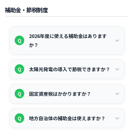
設が可能です。廃棄費用の積立（2022年
対応できる場合があります。契約前に保
補助金・節税制度
以降に稼働した50kW以上の設備は義務
証内容と保険の加入要否を確認しておき
化）が必要な場合があります。PPA・リ
ましょう。
ース契約の場合は、契約解除や移設に関
2026年度に使える補助金はあります
Q
して事業者との協議が必要で、場合によ
か？
って違約金が発生することがあります。
2026年度も複数の補助金制度が継続・拡
A
Q
太陽光発電の導入で節税できますか？
充されています。環境省の「ストレージ
パリティ補助金（二酸化炭素排出抑制対
はい、法人が産業用太陽光発電を導入す
A
策事業費等補助金）」は蓄電池との同時
Q
固定資産税はかかりますか？
る場合、複数の税制優遇が活用できま
導入を条件に補助を受けられる人気の制
す。代表的なものとして「中小企業経営
度です。経済産業省の「需要家主導型太
法人が設置する産業用太陽光発電設備は
A
強化税制」があり、取得価額の全額を即
陽光発電導入支援事業」も引き続き活用
Q
地方自治体の補助金は使えますか？
「償却資産」として固定資産税の対象と
時償却または取得価額の10%（資本金
できます。補助金は年度ごとに要件が変
なります。毎年1月1日時点の設備に対し
3,000万円超1億円以下は7%）の税額控