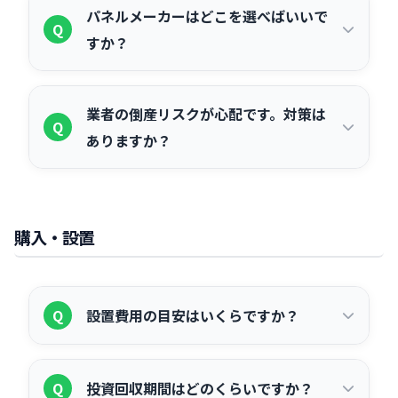
必ず複数社（最低3社以上）から見積も
A
格保有者が在籍しているか、③アフター
パネルメーカーはどこを選べばいいで
りを取ることをお勧めします。産業用太
Q
サポート・保証内容、④見積もりの明細
すか？
陽光は設備規模が大きく、業者によって
が明確かどうかです。複数社から相見積
費用・提案内容・保証条件が大きく異な
もりを取って比較することをお勧めしま
産業用途では、変換効率・出力保証・製
A
ります。同条件で比較しないと適正価格
業者の倒産リスクが心配です。対策は
す。
品保証の3点を重視して選ぶことが大切
Q
の判断が難しいため、ソエルクでは最大
ありますか？
です。国内主要メーカー（パナソニッ
3社への同条件での比較を無料でサポー
ク・京セラ・シャープなど）は長期保証
トしています。
施工業者を選ぶ際は、設立年数・資本
A
が充実しています。海外メーカー（カナ
金・施工実績数などを確認することが重
ディアンソーラー・LONGi・Qセルズな
購入・設置
要です。また、パネルメーカーの保証
ど）はコストパフォーマンスが高い傾向
（出力保証・製品保証）はメーカーが直
にあります。施工業者と合わせて総合的
接対応するため、施工業者が倒産しても
にご検討ください。
Q
設置費用の目安はいくらですか？
保証が継続されるケースがあります。契
約前に保証の範囲と対応主体を必ず確認
10kW以上の屋根設置型産業用太陽光の
A
してください。
Q
投資回収期間はどのくらいですか？