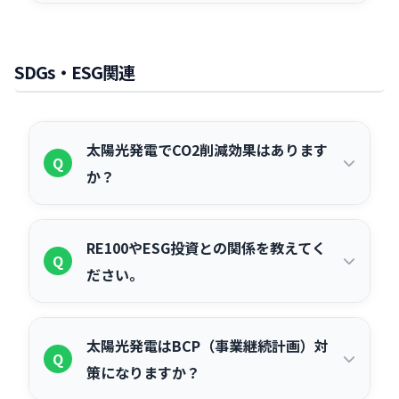
気を使えるため、電気代削減につながり
とまった初期費用を用意できない場合
て長期的な電気代削減効果は低くなる場
ます。
はい、PPAモデルも補助金の対象となる
A
や、設備管理の手間を省きたい場合は
合があります。④建物の移転や解体が必
制度があります。環境省のストレージパ
PPAが有利です。中小企業で税制優遇
SDGs・ESG関連
要になった場合、設備の撤去・移設費用
リティ補助金ではPPA・リースモデルも
（即時償却）を活用できる場合は、自社
が発生するリスクがあります。
対象で、補助率は自己所有より高く設定
購入のメリットが高まります。自社の資
されているケースがあります。ただし補
金状況・経営方針を踏まえて複数社から
太陽光発電でCO2削減効果はあります
Q
助金はPPA事業者が申請し、その効果が
シミュレーションを取り比較することを
か？
電気料金の低減などを通じて需要家に還
お勧めします。
元される形となります。
あります。自家消費型太陽光発電で電力
A
RE100やESG投資との関係を教えてく
会社から購入する電気を再生可能エネル
Q
ださい。
ギーに切り替えることで、事業活動に伴
うCO2排出量（Scope2）を削減できま
RE100は事業運営に使用する電力を
A
す。削減量は設置規模や発電量によりま
太陽光発電はBCP（事業継続計画）対
100%再生可能エネルギーで賄うことを
Q
すが、50kWシステムで年間約20〜30ト
策になりますか？
目指す国際的な企業連合です。自家消費
ンのCO2削減が目安となります。