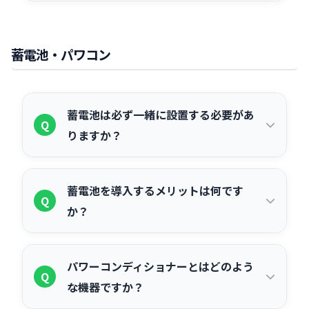
型太陽光発電の導入は再生可能エネルギ
Scope1・2・3削減目標の達成にも貢献
自家消費型（オンサイト）の太陽光発電
A
ー比率の向上に直接貢献します。また、
できます。
は、昼間の発電中であれば停電時でも自
ESG投資（環境・社会・ガバナンスを重
蓄電池・パワコン
立運転機能により電力を供給できます。
視した投資）においても、脱炭素への取
蓄電池と組み合わせることで、夜間や悪
り組みは評価対象となっており、企業価
天候時でも非常用電源として活用でき、
値向上につながります。
蓄電池は必ず一緒に設置する必要があ
Q
BCP対策として有効です。ただし、オフ
りますか？
サイトPPAや系統連系のみの場合は停電
時に使用できないケースがあるため、契
自家消費型太陽光発電のみでも導入は可
A
約内容を事前に確認してください。
蓄電池を導入するメリットは何です
能です。ただし2026年度の環境省ストレ
Q
か？
ージパリティ補助金を活用する場合は、
15kWh以上の蓄電池との同時導入が必須
主なメリットは3つです。①昼間に発電
A
条件となっています。BCP対策や夜間・
パワーコンディショナーとはどのよう
した余剰電力を蓄電し、夜間や電力需要
Q
雨天時の電気代削減を目的とする場合も
な機器ですか？
のピーク時に活用できるため、自家消費
蓄電池の同時導入が推奨されます。