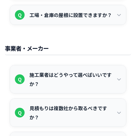
は17年です。パワーコンディショナーは
（条件あり）。
曇りや雨の日でも光が届く限り発電しま
A
10〜15年程度での交換が目安となりま
Q
工場・倉庫の屋根に設置できますか？
す。ただし快晴時と比べて発電量は大幅
す。適切なメンテナンスを行えば長期間
に低下します（目安として曇りで20〜
安定した発電が期待できます。
工場・倉庫の屋根はソーラーパネル設置
A
30%、雨天で10〜20%程度）。発電量シ
に適した広い面積があるため、産業用太
ミュレーションは年間の日照データをも
事業者・メーカー
陽光発電との相性は非常に良いです。た
とに算出するため、天候の影響も含めた
だし、屋根の形状・素材・築年数・耐荷
試算が可能です。
重などの条件によって設置可否や方法が
施工業者はどうやって選べばいいです
Q
変わります。まずは現地調査・建物診断
か？
を実施することをお勧めします。
産業用・法人向けの施工実績が豊富な業
A
見積もりは複数社から取るべきです
者を選ぶことが重要です。確認すべきポ
Q
か？
イントは、①工場・倉庫などの産業用物
件への施工実績、②電気工事士などの資