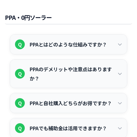
わるため、最新情報は各省庁のウェブサ
国の補助金に加えて、都道府県・市区町
A
て課税されるため、設置後は市区町村へ
除が選択できます。また「カーボンニュ
イトでご確認ください。
村が独自に実施している補助金も活用で
の償却資産申告が必要です。ただし、屋
PPA・0円ソーラー
ートラルに向けた投資促進税制」も活用
きる場合があります。自治体によって内
根材と一体型のパネル（屋根材として機
できる場合があります。詳細は税理士や
容・要件・補助額が異なりますが、国の
能するもの）は「家屋」として扱われる
専門家にご確認ください。
補助金と併用できるケースもあります。
場合があり、取り扱いが異なります。
Q
PPAとはどのような仕組みですか？
設置予定地の自治体窓口や、各自治体の
ウェブサイトでご確認ください。
PPA（Power Purchase Agreement：電
A
PPAのデメリットや注意点はあります
力購入契約）とは、PPA事業者が御社の
Q
か？
屋根に初期費用ゼロで太陽光発電設備を
設置し、発電した電力を一定期間にわた
主なデメリットは以下の通りです。①契
A
り固定単価で購入していただく仕組みで
Q
PPAと自社購入どちらがお得ですか？
約期間が10〜20年の長期となり、途中解
す。設備の所有権はPPA事業者にあり、
約は違約金が発生する場合があります。
メンテナンスもPPA事業者が担当しま
長期的な電気代削減効果は自社購入の方
A
②設備の所有権がないため、自由に改
Q
す。一般的な電気料金より安い単価で電
PPAでも補助金は活用できますか？
が大きくなる傾向があります。一方、ま
造・売却できません。③自社所有に比べ