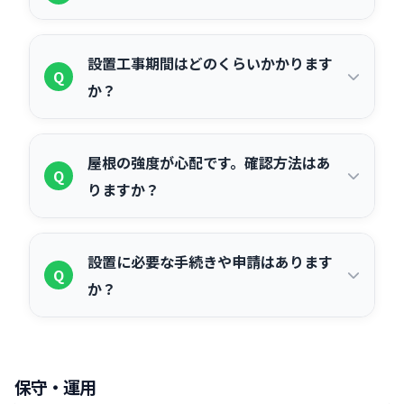
費用は1kWあたり22〜25万円程度が目安
です（設備・工事費込み）。50kWシス
自家消費型で補助金や税制優遇を活用し
A
テムで1,100〜1,250万円程度が標準的な
設置工事期間はどのくらいかかります
た場合、一般的に7〜12年程度での回収
Q
水準です。建物の屋根形状・工事内容・
か？
が見込めます。電気代削減効果・補助金
パネルメーカーによって大きく変わるた
の有無・導入費用・自家消費率によって
め、複数社からの見積もり比較が重要で
設置工事自体は規模にもよりますが、
A
大きく変わります。中小企業経営強化税
屋根の強度が心配です。確認方法はあ
す。
50〜100kW程度であれば1〜2週間程度が
Q
制を活用して即時償却した場合、実質的
りますか？
目安です。ただし、事業計画認定申請・
な回収期間をさらに短縮できるケースが
系統連系申請などの手続きを含めると、
あります。
施工業者による現地調査・建物診断が必
A
契約から稼働まで3〜6ヶ月程度かかるこ
設置に必要な手続きや申請はあります
要です。築年数・屋根の素材（折板・ス
Q
とが一般的です。補助金申請を行う場合
か？
レート・鉄骨など）・耐荷重の3点が主
はさらに時間がかかることがあります。
な確認項目となります。問題がある場合
主な手続きとして、①経済産業省への事
A
は屋根補強工事を先行するか、設置枚数
業計画認定申請、②一般送配電事業者へ
を減らして対応することが一般的です。
保守・運用
の系統連系申請（売電を行う場合）、③