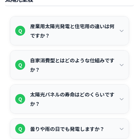
産業用太陽光発電と住宅用の違いは何
Q
ですか？
産業用は主に10kW以上の出力規模で、
A
自家消費型とはどのような仕組みです
工場・倉庫・事務所などの屋根に設置し
Q
か？
ます。住宅用（10kW未満）と比べて発電
規模が大きく、電気代削減効果も高くな
自社の屋根や敷地に設置した太陽光パネ
A
ります。また、産業用は固定資産として
太陽光パネルの寿命はどのくらいです
ルで発電した電気を、その場で自社設備
Q
減価償却の対象となり、中小企業向けの
か？
（工場・倉庫など）の電力として使う仕
税制優遇も適用できる場合があります。
組みです。電力会社から購入する電気を
太陽光パネル本体は一般的に20〜30年以
A
減らすことで電気代を削減できます。余
Q
曇りや雨の日でも発電しますか？
上の耐用年数があります。法定耐用年数
剰電力が発生した場合は売電も可能です