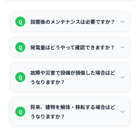
まずは無料の現地調査を依頼してくださ
電力会社への接続検討申込みがありま
い。
す。これらの申請は通常、施工業者がサ
Q
設置後のメンテナンスは必要ですか？
ポートします。手続きには時間がかかる
ため、余裕をもって早めに着手すること
50kW以上の産業用太陽光発電は電気事
A
をお勧めします。
Q
発電量はどうやって確認できますか？
業法により、電気主任技術者の選任また
は保安協会への委託が義務付けられてい
パワーコンディショナーの表示パネルや
A
ます。また、太陽電池モジュールの目視
故障や災害で設備が損傷した場合はど
スマートフォン・PCから確認できる遠隔
Q
点検・清掃・発電量確認などの定期メン
うなりますか？
監視システムで、リアルタイムの発電
テナンスが推奨されます。メンテナンス
量・累積発電量・電気代削減額などを確
を怠ると発電量の低下や故障の見落とし
メーカー保証の範囲であれば無償で対応
A
認できます。遠隔監視システムを導入す
将来、建物を解体・移転する場合はど
につながります。
してもらえます。製品保証は一般的に
Q
ることで、異常発電の早期発見にもつな
うなりますか？
10〜15年、出力保証は20〜25年が標準
がります。
的です。自然災害による損傷について
自社所有の場合は、撤去・廃棄または移
A
は、火災保険・動産総合保険への加入で