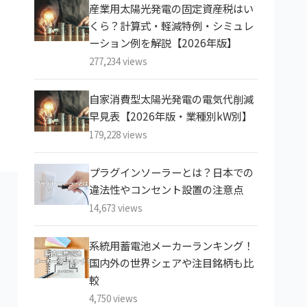
産業用太陽光発電の固定資産税はい
くら？計算式・軽減特例・シミュレ
ーション例を解説【2026年版】
277,234 views
自家消費型太陽光発電の電気代削減
早見表【2026年版・業種別kW別】
179,228 views
プラグインソーラーとは？日本での
違法性やコンセント設置の注意点
14,673 views
系統用蓄電池メーカーランキング！
国内外の世界シェアや注目銘柄も比
較
4,750 views