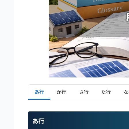
あ行
か行
さ行
た行
な
あ行