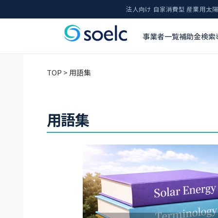
法人向け 自家消費型 産業用
事業者一覧
補助金検索
TOP
> 用語集
用語集