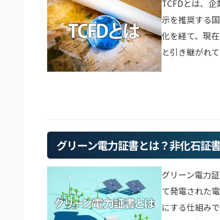
TCFDとは、
示を推奨する国
化を経て、現在
と引き継がれてい
グリーン電力証書とは？非化石証書
グリーン電力証
て発電された
にする仕組みで