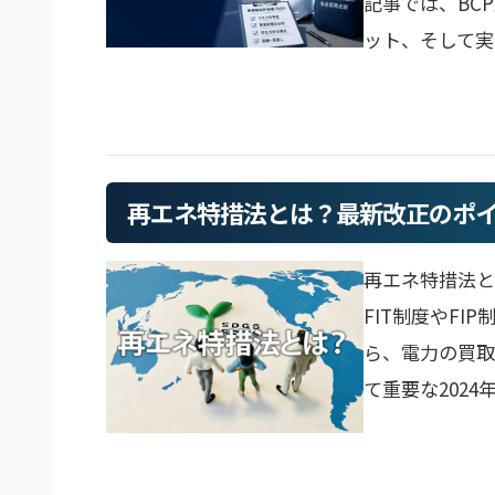
記事では、BC
ット、そして実践
再エネ特措法とは？最新改正のポイン
再エネ特措法
FIT制度やF
ら、電力の買取
て重要な2024年