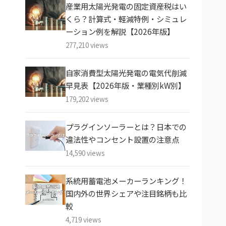
産業用太陽光発電の固定資産税はい
くら？計算式・軽減特例・シミュレ
ーション例を解説【2026年版】
277,210 views
自家消費型太陽光発電の電気代削減
早見表【2026年版・業種別kW別】
179,202 views
プラグインソーラーとは？日本での
違法性やコンセント設置の注意点
14,590 views
系統用蓄電池メーカーランキング！
国内外の世界シェアや注目銘柄も比
較
4,719 views