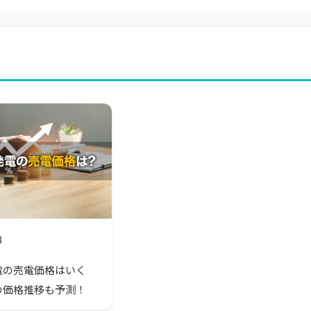
8
電の売電価格はいく
の価格推移も予測！