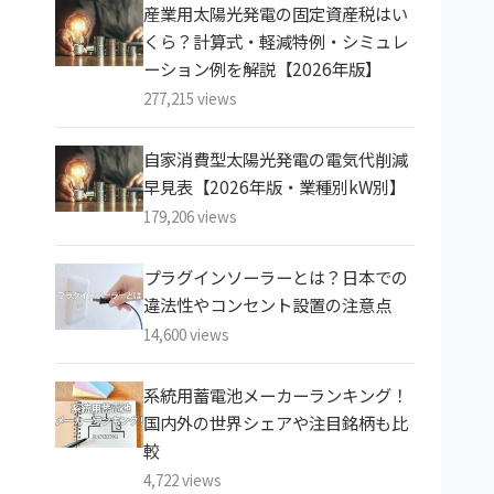
産業用太陽光発電の固定資産税はい
くら？計算式・軽減特例・シミュレ
ーション例を解説【2026年版】
277,215 views
自家消費型太陽光発電の電気代削減
早見表【2026年版・業種別kW別】
179,206 views
プラグインソーラーとは？日本での
違法性やコンセント設置の注意点
14,600 views
系統用蓄電池メーカーランキング！
国内外の世界シェアや注目銘柄も比
較
4,722 views