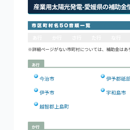
産業用太陽光発電-愛媛県の補助金
あ行
か行
さ行
た行
な行
※詳細ページがない市町村については、補助金はあ
あ行
今治市
伊予郡砥
伊予市
宇和島市
越智郡上島町
か行