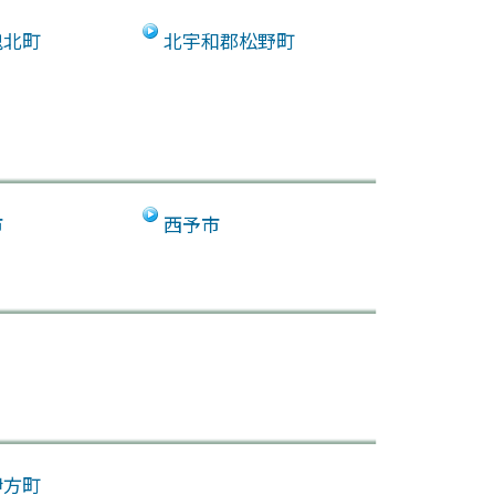
鬼北町
北宇和郡松野町
市
西予市
伊方町