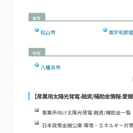
ま行
松山市
南宇和郡
や行
八幡浜市
【産業用太陽光発電-融資/補助金情報-愛
事業所向け太陽光発電 融資/補助金一覧
日本政策金融公庫 環境・エネルギー対