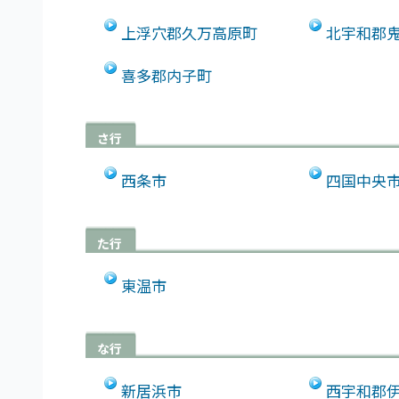
上浮穴郡久万高原町
北宇和郡
喜多郡内子町
さ行
西条市
四国中央
た行
東温市
な行
新居浜市
西宇和郡