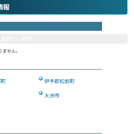
情報
ま行
や行
りません。
部町
伊予郡松前町
大洲市