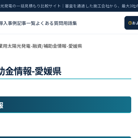
太陽光発電の一括見積もり比較サイト｜審査を通過した施工会社から、最大3社
導入事例
記事一覧
よくある質問
用語集
お
産業用太陽光発電-融資/補助金情報-愛媛県
助金情報-愛媛県
報