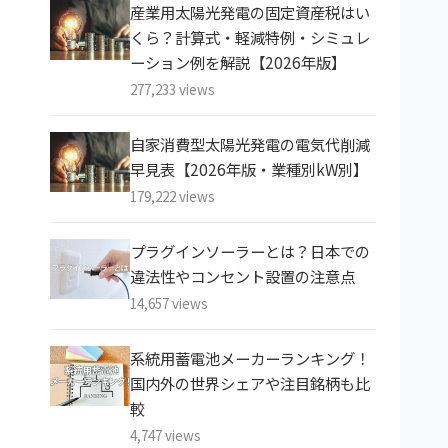
産業用太陽光発電の固定資産税はい
くら？計算式・軽減特例・シミュレ
ーション例を解説【2026年版】
277,233 views
自家消費型太陽光発電の電気代削減
早見表【2026年版・業種別kW別】
179,222 views
プラグインソーラーとは？日本での
違法性やコンセント設置の注意点
14,657 views
系統用蓄電池メーカーランキング！
国内外の世界シェアや注目銘柄も比
較
4,747 views