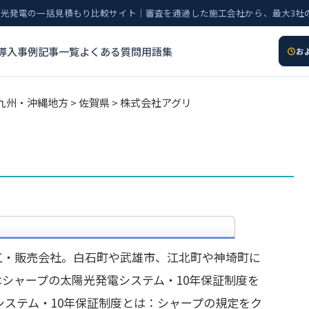
太陽光発電の一括見積もり比較サイト｜審査を通過した施工会社から、最大3社
導入事例
記事一覧
よくある質問
用語集
お
九州・沖縄地方
>
佐賀県
> 株式会社アグリ
工・販売会社。白石町や武雄市、江北町や神埼町に
シャープの太陽光発電システム・10年保証制度を
システム・10年保証制度とは：シャープの規定をク