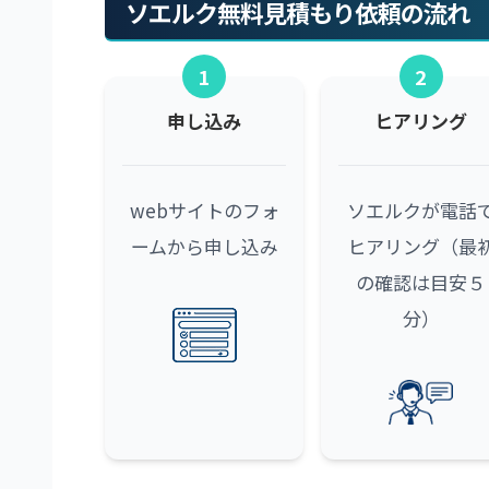
ソエルク無料見積もり依頼の流れ
1
2
申し込み
ヒアリング
webサイトのフォ
ソエルクが電話
ームから申し込み
ヒアリング（最
の確認は目安５
分）