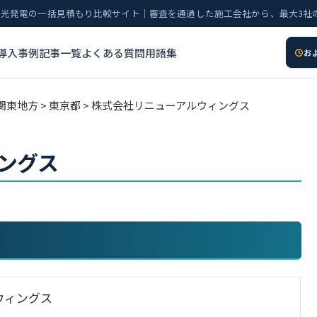
太陽光発電の一括見積もり比較サイト｜審査を通過した施工会社から、最大3社
導入事例
記事一覧
よくある質問
用語集
お
関東地方
>
東京都
> 株式会社リニューアルウィングス
ングス
ウィングス