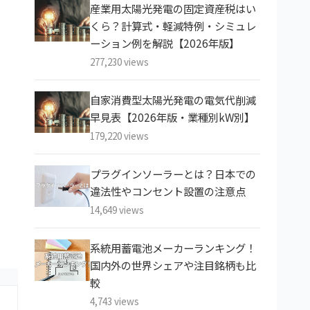
産業用太陽光発電の固定資産税はい
くら？計算式・軽減特例・シミュレ
ーション例を解説【2026年版】
277,230 views
自家消費型太陽光発電の電気代削減
早見表【2026年版・業種別kW別】
179,220 views
プラグインソーラーとは？日本での
違法性やコンセント設置の注意点
14,649 views
系統用蓄電池メーカーランキング！
国内外の世界シェアや注目銘柄も比
較
4,743 views