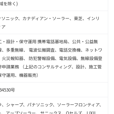
域を除く)
ナソニック、カナディアン・ソーラー、東芝、インリ
ィア
工・設計・保守運用 携帯電話基地局、公共・公益無
線、多重無線、 電波伝搬調査、電話交換機、ネットワ
、火災報知器、 防犯警報設備、電気設備、無線設備登
許申請業務 （上記のコンサルティング、設計、施工管
保守運用、機器販売）
4530号
ラ、シャープ、パナソニック、ソーラーフロンティア、
、アップソーラー、サニックス、Qセルズ、LIXIL