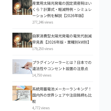
産業用太陽光発電の固定資産税はい
くら？計算式・軽減特例・シミュレ
ーション例を解説【2026年版】
277,246 views
自家消費型太陽光発電の電気代削減
早見表【2026年版・業種別kW別】
179,250 views
プラグインソーラーとは？日本での
違法性やコンセント設置の注意点
14,750 views
系統用蓄電池メーカーランキング！
国内外の世界シェアや注目銘柄も比
較
4,772 views