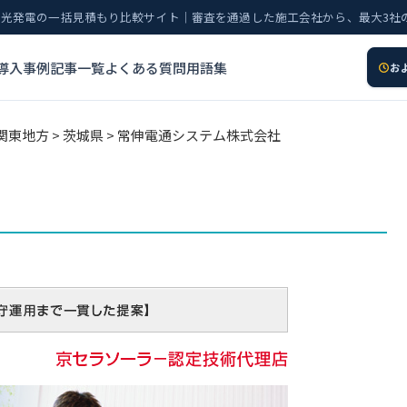
太陽光発電の一括見積もり比較サイト｜審査を通過した施工会社から、最大3社
導入事例
記事一覧
よくある質問
用語集
お
関東地方
>
茨城県
> 常伸電通システム株式会社