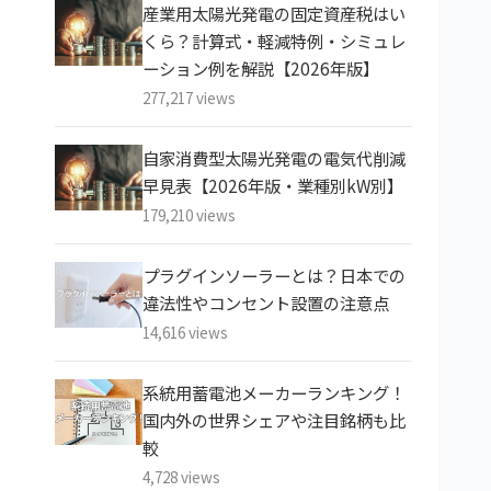
産業用太陽光発電の固定資産税はい
くら？計算式・軽減特例・シミュレ
ーション例を解説【2026年版】
277,217 views
自家消費型太陽光発電の電気代削減
早見表【2026年版・業種別kW別】
179,210 views
プラグインソーラーとは？日本での
違法性やコンセント設置の注意点
14,616 views
系統用蓄電池メーカーランキング！
国内外の世界シェアや注目銘柄も比
較
4,728 views