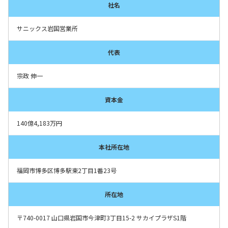
社名
サニックス岩国営業所
代表
宗政 伸一
資本金
140億4,183万円
本社所在地
福岡市博多区博多駅東2丁目1番23号
所在地
〒740-0017 山口県岩国市今津町3丁目15-2 サカイプラザS1階