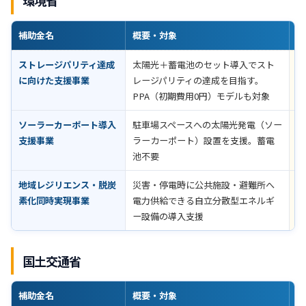
環境省
補助金名
概要・対象
助
ストレージパリティ達成
太陽光＋蓄電池のセット導入でスト
定
に向けた支援事業
レージパリティの達成を目指す。
要
PPA（初期費用0円）モデルも対象
ソーラーカーポート導入
駐車場スペースへの太陽光発電（ソー
太
支援事業
ラーカーポート）設置を支援。蓄電
万
池不要
地域レジリエンス・脱炭
災害・停電時に公共施設・避難所へ
自
素化同時実現事業
電力供給できる自立分散型エネルギ
要
ー設備の導入支援
な
国土交通省
補助金名
概要・対象
助