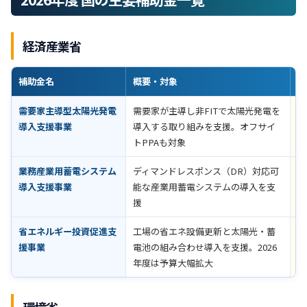
経済産業省
補助金名
概要・対象
助
需要家主導型太陽光発電
需要家が主導し非FITで太陽光発電を
公
導入支援事業
導入する取り組みを支援。オフサイ
認
トPPAも対象
業務産業用蓄電システム
ディマンドレスポンス（DR）対応可
設
導入支援事業
能な産業用蓄電システムの導入を支
1
援
3
省エネルギー投資促進支
工場の省エネ設備更新と太陽光・蓄
公
援事業
電池の組み合わせ導入を支援。2026
認
年度は予算大幅拡大