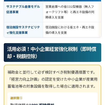
サステナブル倉庫モデル
営業倉庫への省CO2型機器（無人フ
1
促進事業
ォークリフト等）と再エネ設備の同
1
時導入を支援
宿泊施設サステナビリテ
宿泊施設における省エネ・再エネ設
1
ィ強化支援事業
備の導入を支援
1
活用必須！中小企業経営強化税制（即時償
却・税額控除）
補助金と並行して必ず検討すべき税制優遇措置です。
「経営力向上計画」の認定を受けた中小企業が産業用
蓄電池等の対象設備を取得した場合に適用されます。
選択肢①