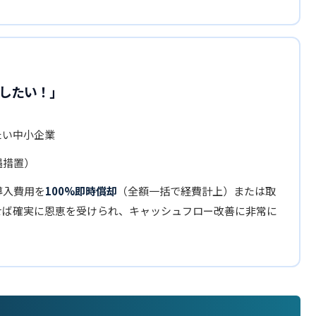
したい！」
たい中小企業
遇措置）
導入費用を
100%即時償却
（全額一括で経費計上）または取
せば確実に恩恵を受けられ、キャッシュフロー改善に非常に