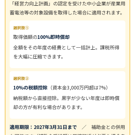
「経営力向上計画」の認定を受けた中小企業が産業用
蓄電池等の対象設備を取得した場合に適用されます。
選択肢①
取得価額の
100%即時償却
全額をその年度の経費として一括計上。課税所得
を大幅に圧縮できます。
選択肢②
10%の税額控除
（資本金3,000万円超は7%）
納税額から直接控除。黒字が少ない年度は即時償
却の方が有利な場合があります。
適用期限：2027年3月31日まで
／ 補助金との併用