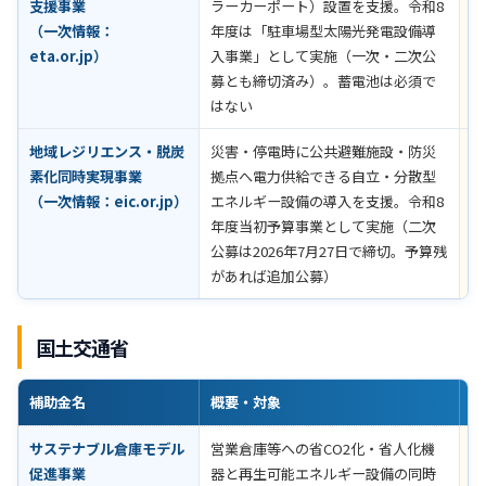
支援事業
ラーカーポート）設置を支援。令和8
円
（一次情報：
年度は「駐車場型太陽光発電設備導
年
eta.or.jp
）
入事業」として実施（一次・二次公
令
募とも締切済み）。蓄電池は必須で
募
はない
認
地域レジリエンス・脱炭
災害・停電時に公共避難施設・防災
対
素化同時実現事業
拠点へ電力供給できる自立・分散型
り
（一次情報：
eic.or.jp
）
エネルギー設備の導入を支援。令和8
要
年度当初予算事業として実施（二次
公募は2026年7月27日で締切。予算残
があれば追加公募）
国土交通省
補助金名
概要・対象
助
サステナブル倉庫モデル
営業倉庫等への省CO2化・省人化機
公
促進事業
器と再生可能エネルギー設備の同時
認