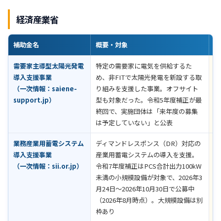
経済産業省
補助金名
概要・対象
助
需要家主導型太陽光発電
特定の需要家に電気を供給するた
受
導入支援事業
め、非FITで太陽光発電を新設する取
（
（一次情報：
saiene-
り組みを支援した事業。オフサイト
第
support.jp
）
型も対象だった。令和5年度補正が最
了
終回で、実施団体は「来年度の募集
公
は予定していない」と公表
業務産業用蓄電システム
ディマンドレスポンス（DR）対応の
設
導入支援事業
産業用蓄電システムの導入を支援。
一
（一次情報：
sii.or.jp
）
令和7年度補正はPCS合計出力100kW
助
未満の小規模設備が対象で、2026年3
募
月24日～2026年10月30日で公募中
認
（2026年8月時点）。大規模設備は別
枠あり