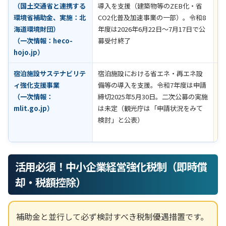
（国土交通省と連携する
導入を支援（建築物等のZEB化・省
環境省補助金、実施：北
CO2化普及加速事業の一部）。令和8
海道環境財団）
年度は2026年6月22日～7月17日で公
（一次情報：
heco-
募受付終了
hojo.jp
）
宿泊施設サステナビリテ
宿泊施設における省エネ・再エネ設
一
ィ強化支援事業
備等の導入を支援。令和7年度は申請
終
（一次情報：
締切2025年5月30日。二次公募の実施
の
mlit.go.jp
）
は未定（観光庁は「申請状況をみて
（
検討」と公表）
情
で
活用必須！中小企業経営強化税制（即時償
却・税額控除）
補助金と並行して必ず検討すべき税制優遇措置です。