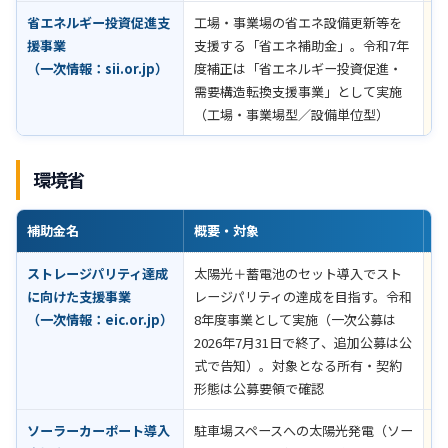
省エネルギー投資促進支
工場・事業場の省エネ設備更新等を
公
援事業
支援する「省エネ補助金」。令和7年
認
（一次情報：
sii.or.jp
）
度補正は「省エネルギー投資促進・
需要構造転換支援事業」として実施
（工場・事業場型／設備単位型）
環境省
補助金名
概要・対象
助
ストレージパリティ達成
太陽光＋蓄電池のセット導入でスト
定
に向けた支援事業
レージパリティの達成を目指す。令和
要
（一次情報：
eic.or.jp
）
8年度事業として実施（一次公募は
2026年7月31日で終了、追加公募は公
式で告知）。対象となる所有・契約
形態は公募要領で確認
ソーラーカーポート導入
駐車場スペースへの太陽光発電（ソー
定