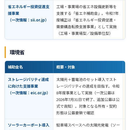
省エネルギー投資促進支
工場・事業場の省エネ設備更新等を
公
援事業
支援する「省エネ補助金」。令和7年
認
（一次情報：
sii.or.jp
）
度補正は「省エネルギー投資促進・
需要構造転換支援事業」として実施
（工場・事業場型／設備単位型）
環境省
補助金名
概要・対象
助
ストレージパリティ達成
太陽光＋蓄電池のセット導入でスト
定
に向けた支援事業
レージパリティの達成を目指す。令和
要
（一次情報：
eic.or.jp
）
8年度事業として実施（一次公募は
2026年7月31日で終了、追加公募は公
式で告知）。対象となる所有・契約
形態は公募要領で確認
ソーラーカーポート導入
駐車場スペースへの太陽光発電（ソー
定