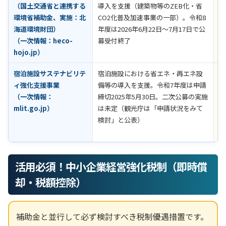
（国土交通省と連携する
導入を支援（建築物等のZEB化・省
環境省補助金、実施：北
CO2化普及加速事業の一部）。令和8
海道環境財団）
年度は2026年6月22日～7月17日で公
（一次情報：
heco-
募受付終了
hojo.jp
）
宿泊施設サステナビリテ
宿泊施設における省エネ・再エネ設
一
ィ強化支援事業
備等の導入を支援。令和7年度は申請
終
（一次情報：
締切2025年5月30日。二次公募の実施
の
mlit.go.jp
）
は未定（観光庁は「申請状況をみて
（
検討」と公表）
情
で
活用必須！中小企業経営強化税制（即時償
却・税額控除）
補助金と並行して必ず検討すべき税制優遇措置です。