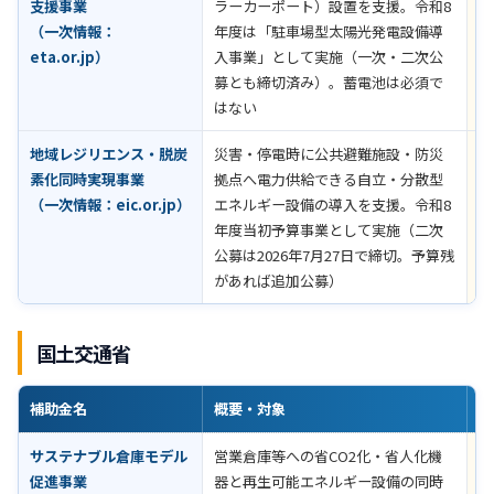
支援事業
ラーカーポート）設置を支援。令和8
円
（一次情報：
年度は「駐車場型太陽光発電設備導
年
eta.or.jp
）
入事業」として実施（一次・二次公
令
募とも締切済み）。蓄電池は必須で
募
はない
認
地域レジリエンス・脱炭
災害・停電時に公共避難施設・防災
対
素化同時実現事業
拠点へ電力供給できる自立・分散型
り
（一次情報：
eic.or.jp
）
エネルギー設備の導入を支援。令和8
要
年度当初予算事業として実施（二次
公募は2026年7月27日で締切。予算残
があれば追加公募）
国土交通省
補助金名
概要・対象
助
サステナブル倉庫モデル
営業倉庫等への省CO2化・省人化機
公
促進事業
器と再生可能エネルギー設備の同時
認