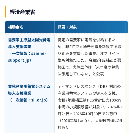
経済産業省
補助金名
概要・対象
助
需要家主導型太陽光発電
特定の需要家に電気を供給するた
受
導入支援事業
め、非FITで太陽光発電を新設する取
（
（一次情報：
saiene-
り組みを支援した事業。オフサイト
第
support.jp
）
型も対象だった。令和5年度補正が最
了
終回で、実施団体は「来年度の募集
公
は予定していない」と公表
業務産業用蓄電システム
ディマンドレスポンス（DR）対応の
設
導入支援事業
産業用蓄電システムの導入を支援。
一
（一次情報：
sii.or.jp
）
令和7年度補正はPCS合計出力100kW
助
未満の小規模設備が対象で、2026年3
募
月24日～2026年10月30日で公募中
認
（2026年8月時点）。大規模設備は別
枠あり