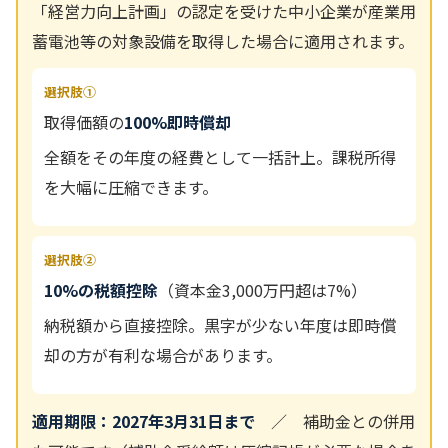
「経営力向上計画」の認定を受けた中小企業が産業用
蓄電池等の対象設備を取得した場合に適用されます。
選択肢①
取得価額の
100%即時償却
全額をその年度の経費として一括計上。課税所得
を大幅に圧縮できます。
選択肢②
10%の税額控除
（資本金3,000万円超は7%）
納税額から直接控除。黒字が少ない年度は即時償
却の方が有利な場合があります。
適用期限：2027年3月31日まで
／ 補助金との併用