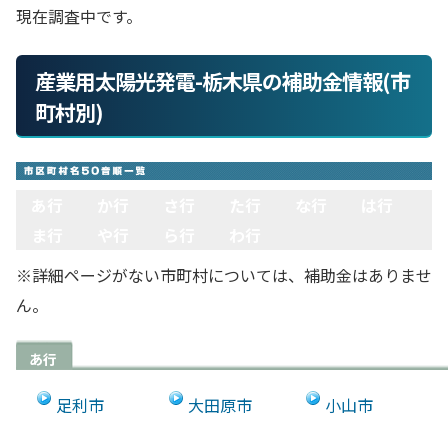
現在調査中です。
産業用太陽光発電-栃木県の補助金情報(市
町村別)
あ行
か行
さ行
た行
な行
は行
ま行
や行
ら行
わ行
※詳細ページがない市町村については、補助金はありませ
ん。
あ行
足利市
大田原市
小山市