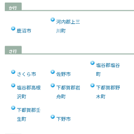
か行
河内郡上三
鹿沼市
川町
さ行
塩谷郡塩谷
さくら市
佐野市
町
塩谷郡高根
下都賀郡岩
下都賀郡野
沢町
舟町
木町
下都賀郡壬
生町
下野市