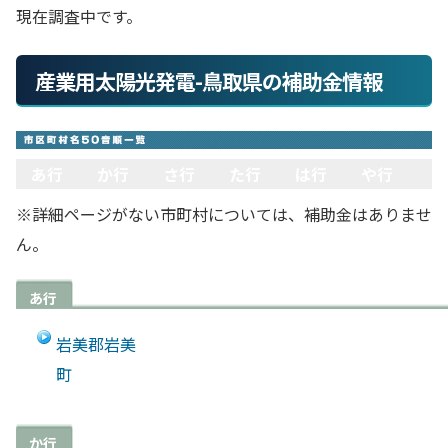
現在調査中です。
産業用太陽光発電-鳥取県の補助金情報
あ行
か行
さ行
た行
は行
や行
※詳細ページがない市町村については、補助金はありませ
ん。
あ行
岩美郡岩美
町
か行