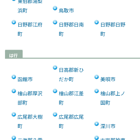
東伯郡湯梨
浜町
鳥取市
日野郡江府
日野郡日南
日野郡日野
町
町
町
は行
日高郡新ひ
函館市
だか町
美唄市
檜山郡厚沢
檜山郡江差
檜山郡上ノ
部町
町
国町
広尾郡大樹
広尾郡広尾
町
町
深川市