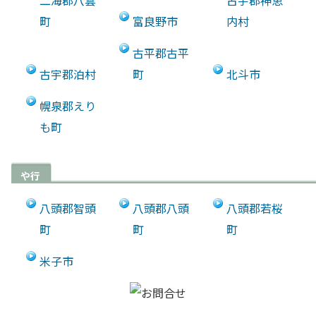
二海郡八雲
古宇郡神恵
町
富良野市
内村
古平郡古平
古宇郡泊村
町
北斗市
幌泉郡えり
も町
や行
八頭郡智頭
八頭郡八頭
八頭郡若桜
町
町
町
米子市