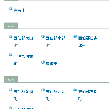
倉吉市
さ行
西伯郡大山
西伯郡南部
西伯郡日吉
町
町
津村
西伯郡伯耆
町
境港市
た行
東伯郡琴浦
東伯郡北栄
東伯郡三朝
町
町
町