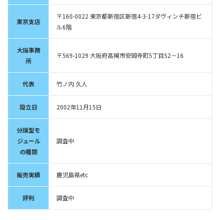
〒160-0022 東京都新宿区新宿4-3-17ダヴィンチ新宿ビ
東京支店
ル6階
大阪事務
〒569-1029 大阪府高槻市安岡寺町5丁目52－16
所
代表
竹ノ内 久人
設立日
2002年11月15日
分譲型モ
ジュール
調査中
の種類
販売実績
鹿児島県etc
評判
調査中