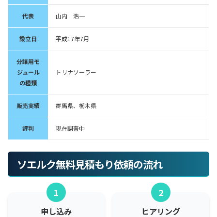
代表
山内 浩一
設立日
平成17年7月
分譲用モ
ジュール
トリナソーラー
の種類
販売実績
群馬県、栃木県
評判
現在調査中
ソエルク無料見積もり依頼の流れ
1
2
申し込み
ヒアリング