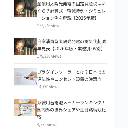
産業用太陽光発電の固定資産税はい
くら？計算式・軽減特例・シミュレ
ーション例を解説【2026年版】
277,246 views
自家消費型太陽光発電の電気代削減
早見表【2026年版・業種別kW別】
179,250 views
プラグインソーラーとは？日本での
違法性やコンセント設置の注意点
14,750 views
系統用蓄電池メーカーランキング！
国内外の世界シェアや注目銘柄も比
較
4,772 views