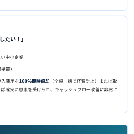
したい！」
たい中小企業
遇措置）
導入費用を
100%即時償却
（全額一括で経費計上）または取
せば確実に恩恵を受けられ、キャッシュフロー改善に非常に