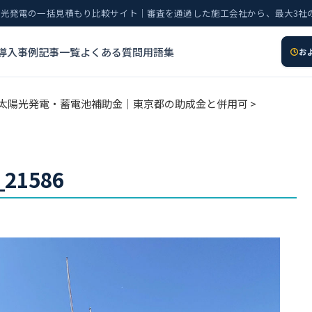
太陽光発電の一括見積もり比較サイト｜審査を通過した施工会社から、最大3社
導入事例
記事一覧
よくある質問
用語集
お
け太陽光発電・蓄電池補助金｜東京都の助成金と併用可
>
_21586