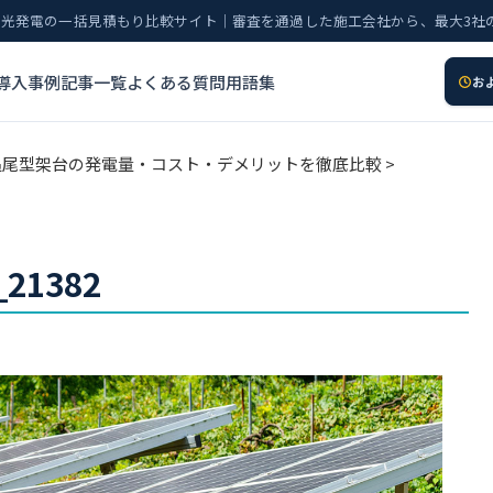
太陽光発電の一括見積もり比較サイト｜審査を通過した施工会社から、最大3社
導入事例
記事一覧
よくある質問
用語集
お
追尾型架台の発電量・コスト・デメリットを徹底比較
>
_21382